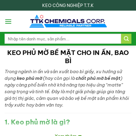
Skip
KEO CÔNG NGHIỆP T.T.K
to
content
Search
for:
KEO PHỦ MỜ BỀ MẶT CHO IN ẤN, BAO
BÌ
Trong ngành in ấn và sản xuất bao bì giấy, xu hướng sử
dụng
keo phủ mờ
(hay còn gọi là
chất phủ mờ bề mặt
)
ngày càng phổ biến nhờ khả năng tạo hiệu ứng “matte”
sang trọng và tinh tế. Đây là một giải pháp giúp gia tăng
giá trị thị giác, cảm quan và bảo vệ bề mặt sản phẩm khỏi
trầy xước hay bám vân tay.
1. Keo phủ mờ là gì?
Keo phủ mờ
là loại chất phủ được sử dụng sau công đoạn