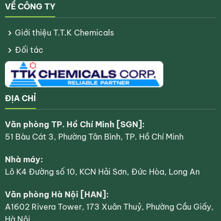
VỀ CÔNG TY
Giới thiệu T.T.K Chemicals
Đối tác
ĐỊA CHỈ
Văn phòng TP. Hồ Chí Minh [SGN]:
51 Bàu Cát 3, Phường Tân Bình, TP. Hồ Chí Minh
Keo phủ mờ hệ UV là loại keo đóng rắn bằng đèn UV sau khi
phủ
Nhà máy:
Lô K4 Đường số 10, KCN Hải Sơn, Đức Hòa, Long An
4. Ứng dụng tiêu biểu của keo phủ mờ
Văn phòng Hà Nội [HAN]:
4.1. Bao bì giấy cao cấp
A1602 Rivera Tower, 173 Xuân Thuỷ, Phường Cầu Giấy,
Các thương hiệu thường sử dụng lớp phủ mờ cho hộp sản
Hà Nội