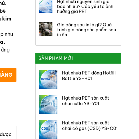
Hạt nhựa nguyên sinh giá
hủ
.
bao nhiêu? Các yếu tố ảnh
 bề
hưởng giá PET
g kim
Gia công sau in là gì? Quá
trình gia công sản phẩm sau
ấp như
in ấn
a,
 ứng
SẢN PHẨM MỚI
Hạt nhựa PET dòng Hotfill
HÀNG
Bottle YS-H01
Hạt nhựa PET sản xuất
chai nước YS-Y01
Hạt nhựa PET sản xuất
chai có gas (CSD) YS-C01
 được