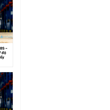
8S –
V độ
iấy