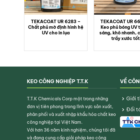
Bảo quản & An toàn
THÔNG TIN
CHI TIẾT
TEKACOAT UR 6283 –
TEKACOAT UR 66
Đóng gói
Thùng nhựa 5 kg.
Chất phủ mờ định hình hệ
Keo phủ bóng UV 
UV cho in lụa
sáng, khô nhanh, 
Nơi mát, tránh ánh nắng trực tiếp v
Bảo quản
trầy xước tốt
thể làm sạch bằng cồn IPA.
An toàn sản
Vui lòng tham khảo
Bảng Dữ liệu A
phẩm
KEO CÔNG NGHIỆP T.T.K
VỀ CÔN
Giới 
T.T.K Chemicals Corp một trong những
đơn vị tiên phong trong lĩnh vực sản xuất,
Đối t
phân phối và xuất nhập khẩu hóa chất keo
công nghiệp tại Việt Nam.
Với hơn 36 năm kinh nghiệm, chúng tôi đã
và đang cung cấp giải pháp keo công