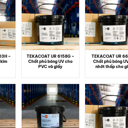
PVC, PET, PC films và các vật liệu khác
.
/cm
03H –
TEKACOAT UR 6158G –
TEKACOAT UR 66
 kim
Chất phủ bóng UV cho
Chất phủ bóng U
)
PVC và giấy
nhớt thấp cho g
g rắn)