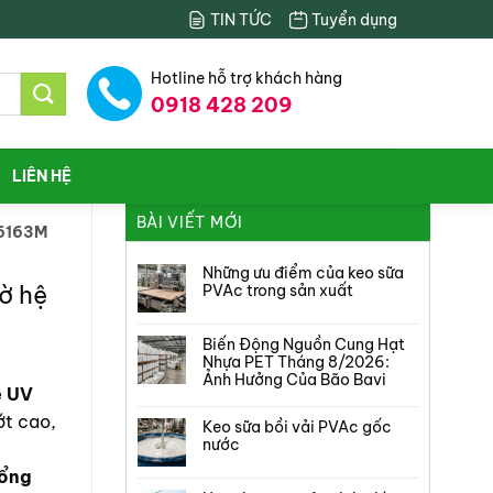
TIN TỨC
Tuyển dụng
Hotline hỗ trợ khách hàng
0918 428 209
LIÊN HỆ
BÀI VIẾT MỚI
6163M
Những ưu điểm của keo sữa
ờ hệ
PVAc trong sản xuất
Biến Động Nguồn Cung Hạt
Nhựa PET Tháng 8/2026:
Ảnh Hưởng Của Bão Bavi
e UV
ớt cao,
Keo sữa bồi vải PVAc gốc
nước
tổng