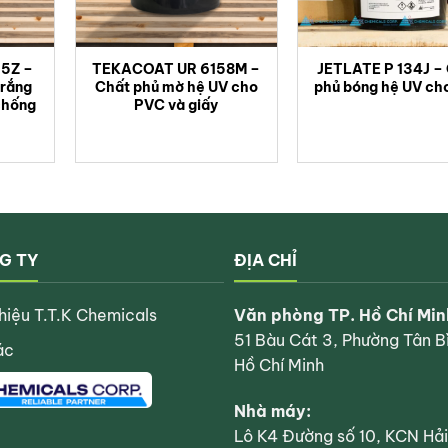
5Z –
TEKACOAT UR 6158M –
JETLATE P 134J –
trắng
Chất phủ mờ hệ UV cho
phủ bóng hệ UV cho
chống
PVC và giấy
à nhiệt độ cao. Sau khi mở nắp, nên sử dụng sớm nhất có thể. Dụng 
n toàn (MSDS)
của TEKACOAT UR 6163M trước khi sử dụng.
Rate this prod
G TY
ĐỊA CHỈ
thiệu T.T.K Chemicals
Văn phòng TP. Hồ Chí Min
51 Bàu Cát 3, Phường Tân Bì
ác
Hồ Chí Minh
Nhà máy:
Lô K4 Đường số 10, KCN Hải