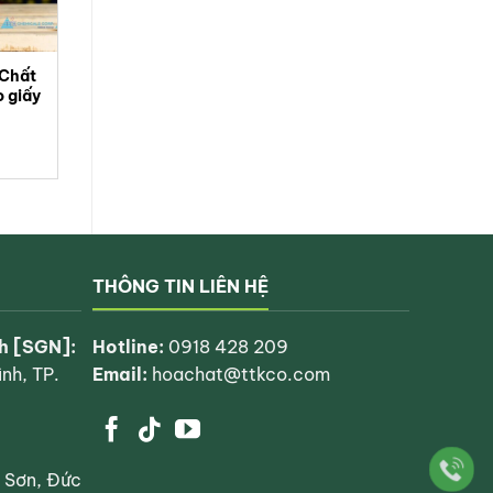
 Chất
 giấy
cụ có
uct
THÔNG TIN LIÊN HỆ
h [SGN]:
Hotline:
0918 428 209
nh, TP.
Email:
hoachat@ttkco.com
 Sơn, Đức