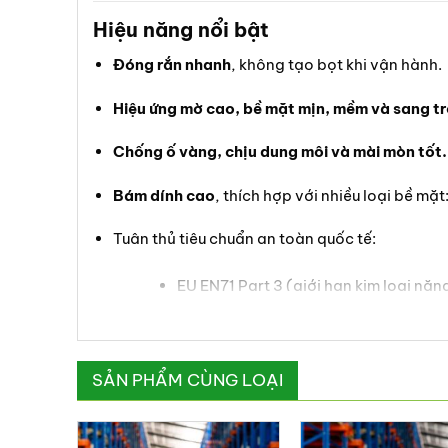
Hiệu năng nổi bật
Đóng rắn nhanh
, không tạo bọt khi vận hành.
Hiệu ứng mờ cao, bề mặt mịn, mềm và sang t
Chống ố vàng, chịu dung môi và mài mòn tốt.
Bám dính cao
, thích hợp với nhiều loại bề m
Tuân thủ tiêu chuẩn an toàn quốc tế:
EU EN71 Part 3 (giới hạn kim loại nặn
EU RoHS Directive 2011/65/EU & Am
EU REACH Regulation No.1907/2006
SẢN PHẨM CÙNG LOẠI
Hướng dẫn sử dụng