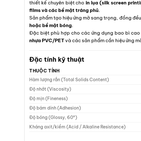
thiết kế chuyên biệt cho
in lụa (silk screen print
films và các bề mặt tráng phủ
.
Sản phẩm tạo hiệu ứng mờ sang trọng, đồng đều
hoặc bề mặt bóng
.
Đặc biệt phù hợp cho các ứng dụng bao bì ca
nhựa PVC/PET
và các sản phẩm cần hiệu ứng m
Đặc tính kỹ thuật
THUỘC TÍNH
Hàm lượng rắn (Total Solids Content)
Độ nhớt (Viscosity)
Độ mịn (Fineness)
Độ bám dính (Adhesion)
Độ bóng (Glossy, 60°)
Kháng axit/kiềm (Acid / Alkaline Resistance)