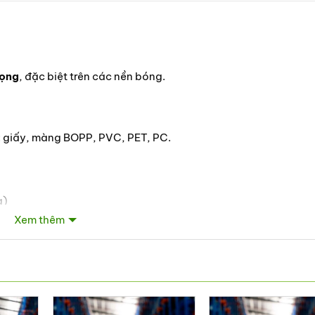
rọng
, đặc biệt trên các nền bóng.
ặt: giấy, màng BOPP, PVC, PET, PC.
g)
Xem thêm
endment (EU) 2015/863