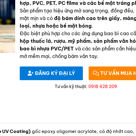
hợp, PVC, PET, PC films và các bề mặt tráng p
Sản phẩm tạo hiệu ứng mờ sang trọng, đồng đều,
mặt mịn và có
độ bám dính cao trên giấy, màn
loại, nhựa hoặc bề mặt bóng
.
Đặc biệt phù hợp cho các ứng dụng bao bì cao c
hộp thuốc lá, rượu, mỹ phẩm, sản phẩm văn hó
bao bì nhựa PVC/PET
và các sản phẩm cần hiệu
mờ mềm mại, chống bám vân tay.
ĐĂNG KÝ ĐẠI LÝ
TƯ VẤN MUA 
Tư vấn kỹ thuật:
0918 428 209
e UV Coating)
gốc epoxy oligomer acrylate, có độ nhớt cao,