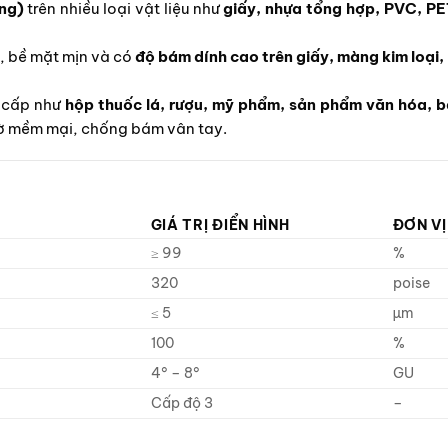
ing)
trên nhiều loại vật liệu như
giấy, nhựa tổng hợp, PVC, PE
, bề mặt mịn và có
độ bám dính cao trên giấy, màng kim loại,
o cấp như
hộp thuốc lá, rượu, mỹ phẩm, sản phẩm văn hóa, b
ờ mềm mại, chống bám vân tay.
GIÁ TRỊ ĐIỂN HÌNH
ĐƠN VỊ
≥ 99
%
320
poise
≤ 5
µm
100
%
4° – 8°
GU
Cấp độ 3
–