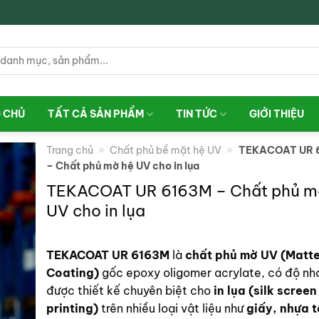
 CHỦ
TẤT CẢ SẢN PHẨM
TIN TỨC
GIỚI THIỆU
Trang chủ
»
Chất phủ bề mặt hệ UV
»
TEKACOAT UR 
– Chất phủ mờ hệ UV cho in lụa
TEKACOAT UR 6163M – Chất phủ m
UV cho in lụa
TEKACOAT UR 6163M
là
chất phủ mờ UV (Matt
Coating)
gốc epoxy oligomer acrylate, có độ nh
được thiết kế chuyên biệt cho
in lụa (silk screen
printing)
trên nhiều loại vật liệu như
giấy, nhựa 