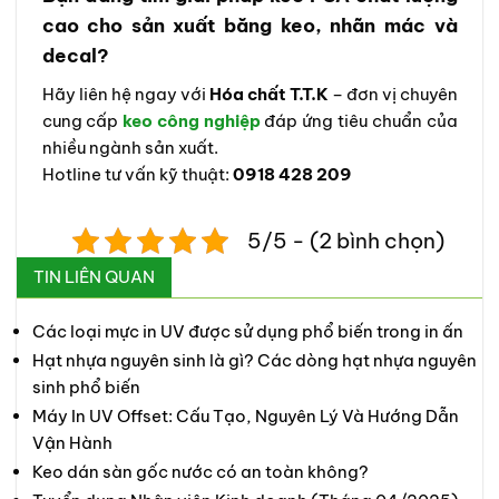
cao cho sản xuất băng keo, nhãn mác và
decal?
Hãy liên hệ ngay với
Hóa chất T.T.K
– đơn vị chuyên
cung cấp
keo công nghiệp
đáp ứng tiêu chuẩn của
nhiều ngành sản xuất.
Hotline tư vấn kỹ thuật:
0918 428 209
5/5 - (2 bình chọn)
TIN LIÊN QUAN
Các loại mực in UV được sử dụng phổ biến trong in ấn
Hạt nhựa nguyên sinh là gì? Các dòng hạt nhựa nguyên
sinh phổ biến
Máy In UV Offset: Cấu Tạo, Nguyên Lý Và Hướng Dẫn
Vận Hành
Keo dán sàn gốc nước có an toàn không?