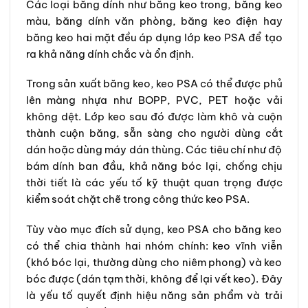
Các loại băng dính như băng keo trong, băng keo
màu, băng dính văn phòng, băng keo điện hay
băng keo hai mặt đều áp dụng lớp keo PSA để tạo
ra khả năng dính chắc và ổn định.
Trong sản xuất băng keo, keo PSA có thể được phủ
lên màng nhựa như BOPP, PVC, PET hoặc vải
không dệt. Lớp keo sau đó được làm khô và cuộn
thành cuộn băng, sẵn sàng cho người dùng cắt
dán hoặc dùng máy dán thùng. Các tiêu chí như độ
bám dính ban đầu, khả năng bóc lại, chống chịu
thời tiết là các yếu tố kỹ thuật quan trọng được
kiểm soát chặt chẽ trong công thức keo PSA.
Tùy vào mục đích sử dụng, keo PSA cho băng keo
có thể chia thành hai nhóm chính: keo vĩnh viễn
(khó bóc lại, thường dùng cho niêm phong) và keo
bóc được (dán tạm thời, không để lại vết keo). Đây
là yếu tố quyết định hiệu năng sản phẩm và trải