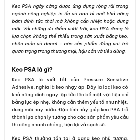
Keo PSA ngày càng được ứng dụng rộng rãi trong
ngành công nghiệp in ấn và bao bì nhờ khả năng
bám dính tức thời mà không cần nhiệt hoặc dung
môi. Với những ưu điểm vượt trội, keo PSA đang là
lựa chọn không thể thiếu trong sản xuất băng keo,
nhãn mác và decal – các sản phẩm đóng vai trò
quan trọng trong thương mại, hậu cần và tiêu dùng.
Keo PSA là gì?
Keo PSA là viết tắt của Pressure Sensitive
Adhesive, nghĩa là keo nhạy áp. Đây là loại keo có
khả năng dính ngay lập tức lên bề mặt vật liệu chỉ
bằng lực ép nhẹ, không cần thêm yếu tố như nhiệt,
dung môi hay nước. Đặc tính này giúp keo PSA trở
thành lựa chọn lý tưởng cho các sản phẩm yêu cầu
thi công nhanh chóng, tiện lợi và sạch sẽ.
Keo PSA thường tồn tại ở dạng keo nhũ tương,