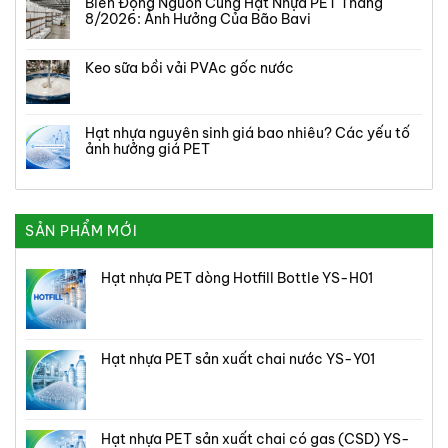
Biến Động Nguồn Cung Hạt Nhựa PET Tháng
8/2026: Ảnh Hưởng Của Bão Bavi
Keo sữa bồi vải PVAc gốc nước
Hạt nhựa nguyên sinh giá bao nhiêu? Các yếu tố
ảnh hưởng giá PET
SẢN PHẨM MỚI
Hạt nhựa PET dòng Hotfill Bottle YS-H01
Hạt nhựa PET sản xuất chai nước YS-Y01
Hạt nhựa PET sản xuất chai có gas (CSD) YS-