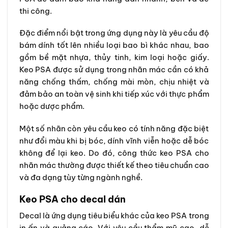
thi công.
Đặc điểm nổi bật trong ứng dụng này là yêu cầu độ
bám dính tốt lên nhiều loại bao bì khác nhau, bao
gồm bề mặt nhựa, thủy tinh, kim loại hoặc giấy.
Keo PSA được sử dụng trong nhãn mác cần có khả
năng chống thấm, chống mài mòn, chịu nhiệt và
đảm bảo an toàn vệ sinh khi tiếp xúc với thực phẩm
hoặc dược phẩm.
Một số nhãn còn yêu cầu keo có tính năng đặc biệt
như đổi màu khi bị bóc, dính vĩnh viễn hoặc dễ bóc
không để lại keo. Do đó, công thức keo PSA cho
nhãn mác thường được thiết kế theo tiêu chuẩn cao
và đa dạng tùy từng ngành nghề.
Keo PSA cho decal dán
Decal là ứng dụng tiêu biểu khác của keo PSA trong
in ấn và quảng cáo. Với yêu cầu thẩm mỹ cao, dễ