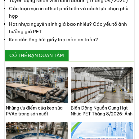
Tuyển dụng Nhân viên Kinh doanh (Tháng 04/2025)
Các loại mực in offset phổ biến và cách lựa chọn phù
hợp
Hạt nhựa nguyên sinh giá bao nhiêu? Các yếu tố ảnh
hưởng giá PET
Keo dán ống hút giấy loại nào an toàn?
CÓ THỂ BẠN QUAN TÂM
Những ưu điểm của keo sữa
Biến Động Nguồn Cung Hạt
PVAc trong sản xuất
Nhựa PET Tháng 8/2026: Ảnh
Hưởng Của Bão Bavi