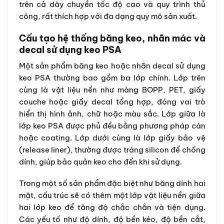
trên cả dây chuyền tốc độ cao và quy trình thủ
công, rất thích hợp với đa dạng quy mô sản xuất.
Cấu tạo hệ thống băng keo, nhãn mác và
decal sử dụng keo PSA
Một sản phẩm băng keo hoặc nhãn decal sử dụng
keo PSA thường bao gồm ba lớp chính. Lớp trên
cùng là vật liệu nền như màng BOPP, PET, giấy
couche hoặc giấy decal tổng hợp, đóng vai trò
hiển thị hình ảnh, chữ hoặc màu sắc. Lớp giữa là
lớp keo PSA được phủ đều bằng phương pháp cán
hoặc coating. Lớp dưới cùng là lớp giấy bảo vệ
(release liner), thường được tráng silicon để chống
dính, giúp bảo quản keo cho đến khi sử dụng.
Trong một số sản phẩm đặc biệt như băng dính hai
mặt, cấu trúc sẽ có thêm một lớp vật liệu nền giữa
hai lớp keo để tăng độ chắc chắn và tiện dụng.
Các yếu tố như độ dính, độ bền kéo, độ bền cắt,