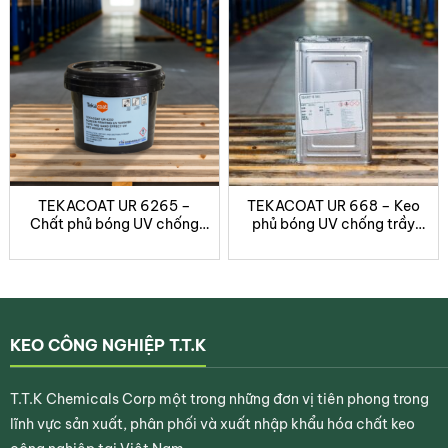
Bảo quản & An toàn
THÔNG
CHI TIẾT
TIN
Đóng
Thùng nhựa 5 kg.
gói
Nơi mát, tránh ánh nắng và nhiệt độ cao. Sau
Bảo
khi mở nắp, nên sử dụng sớm nhất có thể. Làm
quản
sạch dụng cụ bằng cồn IPA.
TEKACOAT UR 6265 –
TEKACOAT UR 668 – Keo
Chất phủ bóng UV chống
phủ bóng UV chống trầy
An toàn
trầy xước cho in lụa
xước, độ bóng cao, không ố
Tham khảo
Bảng Dữ liệu An toàn (MSDS)
của
sản
TEKACOAT UR 6232 trước khi sử dụng.
vàng
phẩm
Rate this product
KEO CÔNG NGHIỆP T.T.K
T.T.K Chemicals Corp một trong những đơn vị tiên phong trong
lĩnh vực sản xuất, phân phối và xuất nhập khẩu hóa chất keo