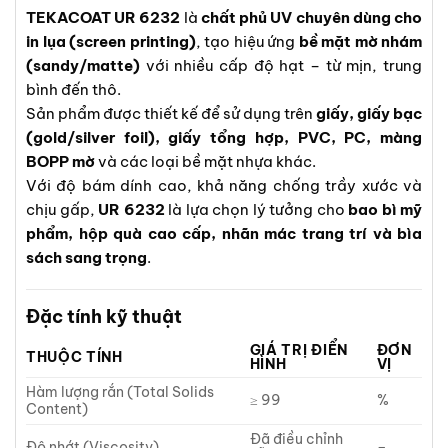
TEKACOAT UR 6232
là
chất phủ UV chuyên dùng cho
in lụa (screen printing)
, tạo hiệu ứng
bề mặt mờ nhám
(sandy/matte)
với nhiều cấp độ hạt – từ mịn, trung
bình đến thô.
Sản phẩm được thiết kế để sử dụng trên
giấy, giấy bạc
(gold/silver foil), giấy tổng hợp, PVC, PC, màng
BOPP mờ
và các loại bề mặt nhựa khác.
Với độ bám dính cao, khả năng chống trầy xước và
chịu gấp,
UR 6232
là lựa chọn lý tưởng cho
bao bì mỹ
phẩm, hộp quà cao cấp, nhãn mác trang trí và bìa
sách sang trọng
.
Đặc tính kỹ thuật
GIÁ TRỊ ĐIỂN
ĐƠN
THUỘC TÍNH
HÌNH
VỊ
Hàm lượng rắn (Total Solids
≥ 99
%
Content)
Đã điều chỉnh
Độ nhớt (Viscosity)
–