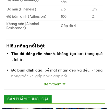
sẵn
Độ mịn (Fineness)
≤ 5
µm
Độ bám dính (Adhesion)
100
%
Kháng cồn (Alcohol
Cấp độ 4
–
Resistance)
Hiệu năng nổi bật
Tốc độ đóng rắn nhanh
, không tạo bọt trong quá
trình in.
Độ bám dính cao
, bề mặt nhám đẹp và đều, không
bong tróc khi gấp hoặc dập nổi.
Xem thêm
Chống trầy xước, chống mài mòn và chịu dung môi
tốt.
SẢN PHẨM CÙNG LOẠI
Khả năng kháng vàng (yellowing resistance) và
ổn định màu sắc vượt trội.