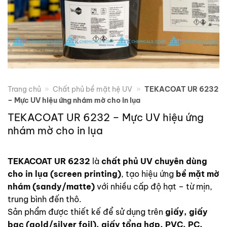
Trang chủ
»
Chất phủ bề mặt hệ UV
»
TEKACOAT UR 6232
– Mực UV hiệu ứng nhám mờ cho in lụa
TEKACOAT UR 6232 – Mực UV hiệu ứng
nhám mờ cho in lụa
TEKACOAT UR 6232
là
chất phủ UV chuyên dùng
cho in lụa (screen printing)
, tạo hiệu ứng
bề mặt mờ
nhám (sandy/matte)
với nhiều cấp độ hạt – từ mịn,
trung bình đến thô.
Sản phẩm được thiết kế để sử dụng trên
giấy, giấy
bạc (gold/silver foil), giấy tổng hợp, PVC, PC,