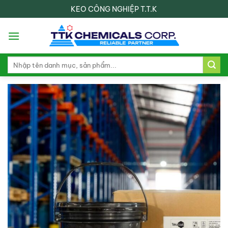
Skip
KEO CÔNG NGHIỆP T.T.K
to
content
Search
for: