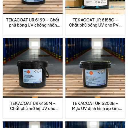
tem nhãn, bìa catalogue, thiệp và sản phẩm mỹ
phẩm cao cấp.
TEKACOAT UR 6169 – Chất
TEKACOAT UR 6158G –
Thông số thi công:
phủ bóng UV chống nhăn
Chất phủ bóng UV cho PVC
cho in lụa
và giấy
Năng lượng đèn UV:
100 – 120 mJ/cm² để đóng rắn
hoàn toàn.
Tốc độ sấy UV:
≥ 20 m/phút.
Điều khiển độ nhám:
Hạt thô (Coarse):
Lưới 100–200T
Hạt trung bình (Medium):
Lưới 200–300T
TEKACOAT UR 6158M –
TEKACOAT UR 6208B –
Hạt mịn (Fine):
Lưới 300–400T
Chất phủ mờ hệ UV cho
Mực UV định hình ép kim
PVC và giấy
lạnh
Khuấy kỹ trước khi sử dụng
để đạt hiệu ứng đồng
đều.