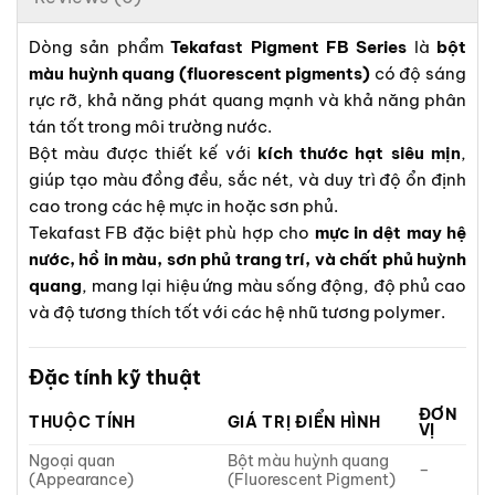
Dòng sản phẩm
Tekafast Pigment FB Series
là
bột
màu huỳnh quang (fluorescent pigments)
có độ sáng
rực rỡ, khả năng phát quang mạnh và khả năng phân
tán tốt trong môi trường nước.
Bột màu được thiết kế với
kích thước hạt siêu mịn
,
giúp tạo màu đồng đều, sắc nét, và duy trì độ ổn định
cao trong các hệ mực in hoặc sơn phủ.
Tekafast FB đặc biệt phù hợp cho
mực in dệt may hệ
nước, hồ in màu, sơn phủ trang trí, và chất phủ huỳnh
quang
, mang lại hiệu ứng màu sống động, độ phủ cao
và độ tương thích tốt với các hệ nhũ tương polymer.
Đặc tính kỹ thuật
ĐƠN
THUỘC TÍNH
GIÁ TRỊ ĐIỂN HÌNH
VỊ
Ngoại quan
Bột màu huỳnh quang
–
(Appearance)
(Fluorescent Pigment)