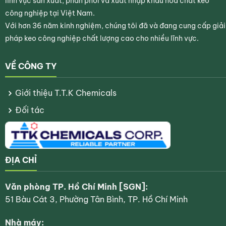
lĩnh vực sản xuất, phân phối và xuất nhập khẩu hóa chất keo
công nghiệp tại Việt Nam.
Tekafast Pigment FB Series
là lựa chọn lý tưởng cho
Với hơn 36 năm kinh nghiệm, chúng tôi đã và đang cung cấp giải
các ứng dụng cần hiệu ứng
màu huỳnh quang rực rỡ
,
pháp keo công nghiệp chất lượng cao cho nhiều lĩnh vực.
mang lại
hiệu quả thị giác nổi bật
, thích hợp cho
in
vải, in quảng cáo, sơn phủ trang trí và sản phẩm thời
VỀ CÔNG TY
trang sáng tạo.
Giới thiệu T.T.K Chemicals
Rate this product
Đối tác
ĐỊA CHỈ
Văn phòng TP. Hồ Chí Minh [SGN]:
51 Bàu Cát 3, Phường Tân Bình, TP. Hồ Chí Minh
Nhà máy: