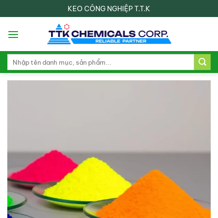
Skip
KEO CÔNG NGHIỆP T.T.K
to
content
Search
for: