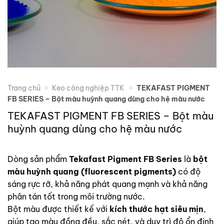
Trang chủ
»
Keo công nghiệp TTK
»
TEKAFAST PIGMENT
FB SERIES – Bột màu huỳnh quang dùng cho hệ màu nước
TEKAFAST PIGMENT FB SERIES – Bột màu
huỳnh quang dùng cho hệ màu nước
Dòng sản phẩm
Tekafast Pigment FB Series
là
bột
màu huỳnh quang (fluorescent pigments)
có độ
sáng rực rỡ, khả năng phát quang mạnh và khả năng
phân tán tốt trong môi trường nước.
Bột màu được thiết kế với
kích thước hạt siêu mịn
,
giúp tạo màu đồng đều, sắc nét, và duy trì độ ổn định