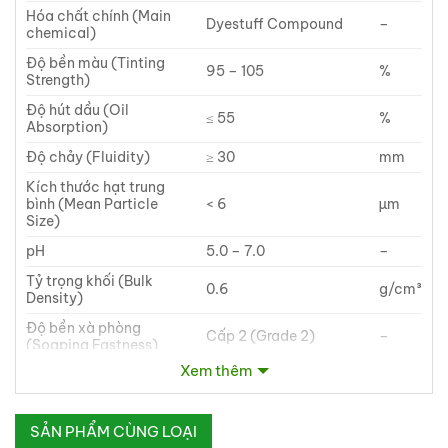
Hóa chất chính (Main
Dyestuff Compound
–
chemical)
Độ bền màu (Tinting
95 – 105
%
Strength)
Độ hút dầu (Oil
≤ 55
%
Absorption)
Độ chảy (Fluidity)
≥ 30
mm
Kích thước hạt trung
bình (Mean Particle
< 6
µm
Size)
pH
5.0 – 7.0
–
Tỷ trọng khối (Bulk
0.6
g/cm³
Density)
Độ bền xà phòng
Cấp 2 (Grade 2)
–
(Soaping Fastness)
Xem thêm
Đặc tính nổi bật
SẢN PHẨM CÙNG LOẠI