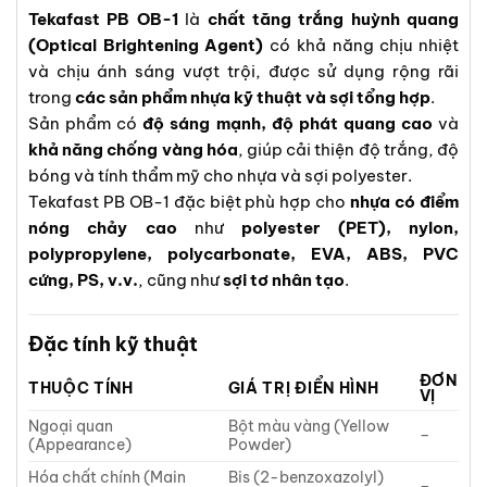
Tekafast PB OB-1
là
chất tăng trắng huỳnh quang
(Optical Brightening Agent)
có khả năng chịu nhiệt
và chịu ánh sáng vượt trội, được sử dụng rộng rãi
trong
các sản phẩm nhựa kỹ thuật và sợi tổng hợp
.
Sản phẩm có
độ sáng mạnh, độ phát quang cao
và
khả năng chống vàng hóa
, giúp cải thiện độ trắng, độ
bóng và tính thẩm mỹ cho nhựa và sợi polyester.
Tekafast PB OB-1 đặc biệt phù hợp cho
nhựa có điểm
nóng chảy cao
như
polyester (PET), nylon,
polypropylene, polycarbonate, EVA, ABS, PVC
cứng, PS, v.v.
, cũng như
sợi tơ nhân tạo
.
Đặc tính kỹ thuật
ĐƠN
THUỘC TÍNH
GIÁ TRỊ ĐIỂN HÌNH
VỊ
Ngoại quan
Bột màu vàng (Yellow
–
(Appearance)
Powder)
Hóa chất chính (Main
Bis (2-benzoxazolyl)
–