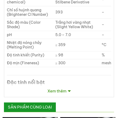
chemical)
Stilbene Derivative
Chỉ số huỳnh quang
393
–
(Brightener CI Number)
Sắc độ màu (Color
Trắng hơi vàng nhạt
–
Shade)
(Slight Yellow White)
pH
5.0 – 7.0
–
Nhiệt độ nóng chảy
≥ 359
°C
(Melting Point)
Độ tinh khiết (Purity)
≥ 98
%
Độ mịn (Fineness)
≥ 300
mesh
Đặc tính nổi bật
Độ sáng và độ phát quang mạnh
, giúp bề mặt nhựa
Xem thêm
sáng trắng, giảm vàng hóa.
SẢN PHẨM CÙNG LOẠI
Ổn định nhiệt cao
, chịu được nhiệt độ trên
350°C
–
phù hợp với các quy trình ép đùn, đúc, cán nhựa.