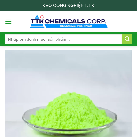
Skip
KEO CÔNG NGHIỆP T.T.K
to
content
Search
for: