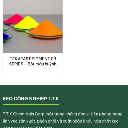
sản
polymer tối ưu trong điều kiện bảo quản đúng
phẩm
quy định.
Tekafast PB OB-1
là
chất tăng trắng huỳnh quang
chịu nhiệt cao
, mang lại
độ sáng xanh nhẹ, độ trắng
tinh khiết, độ bền nhiệt và độ bền ánh sáng vượt trội
,
lý tưởng cho
sản xuất nhựa kỹ thuật và sợi polyester
cao cấp.
TEKAFAST PIGMENT FB
SERIES – Bột màu huỳnh
quang dùng cho hệ màu
nước
5/5 - (1 bình chọn)
KEO CÔNG NGHIỆP T.T.K
T.T.K Chemicals Corp một trong những đơn vị tiên phong trong
lĩnh vực sản xuất, phân phối và xuất nhập khẩu hóa chất keo