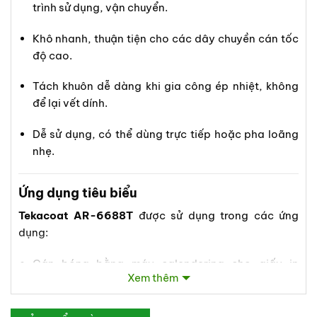
trình sử dụng, vận chuyển.
Khô nhanh, thuận tiện cho các dây chuyền cán tốc
độ cao.
Tách khuôn dễ dàng khi gia công ép nhiệt, không
để lại vết dính.
Dễ sử dụng, có thể dùng trực tiếp hoặc pha loãng
nhẹ.
Ứng dụng tiêu biểu
Tekacoat AR-6688T
được sử dụng trong các ứng
dụng:
Cán bóng bằng máy calendering cho giấy in
Xem thêm
offset, giấy hộp, giấy mỹ thuật.
Phủ lớp hoàn thiện trên bề mặt giấy trước khi cán