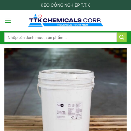
Skip
KEO CÔNG NGHIỆP T.T.K
to
content
Search
for: