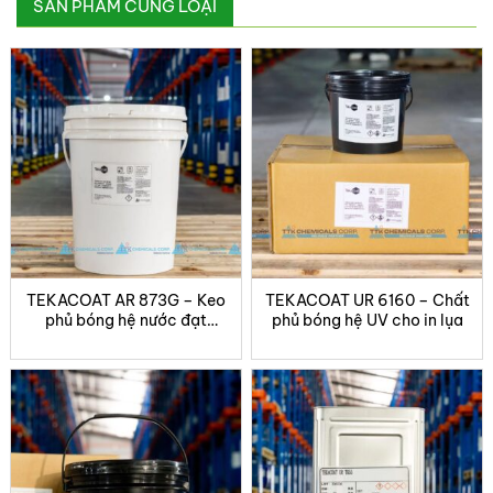
SẢN PHẨM CÙNG LOẠI
nhiệt hoặc cán nguội.
Tăng độ bền, độ bóng và độ mịn cho sản phẩm in
như: nhãn hộp, bao bì mỹ phẩm, hộp thực phẩm,
catalogue, bìa sách cao cấp…
Thông tin sản phẩm
Tên sản phẩm:
Tekacoat AR-6688T
Loại sản phẩm:
Keo phủ nhũ tương acrylic dùng
cho cán bóng calendering
TEKACOAT AR 873G – Keo
TEKACOAT UR 6160 – Chất
phủ bóng hệ nước đạt
phủ bóng hệ UV cho in lụa
chuẩn an toàn
Ứng dụng:
Tạo lớp màng bóng – mịn – bền cho giấy
in bằng phương pháp cán nhiệt
Dạng sản phẩm:
Dung dịch màu trắng sữa
Thành phần chính:
Nhựa Pure Acrylic Copolymer