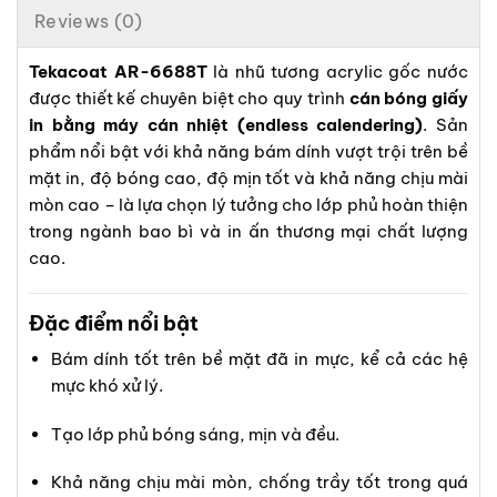
Reviews (0)
Tekacoat AR-6688T
là nhũ tương acrylic gốc nước
được thiết kế chuyên biệt cho quy trình
cán bóng giấy
in bằng máy cán nhiệt (endless calendering)
. Sản
phẩm nổi bật với khả năng bám dính vượt trội trên bề
mặt in, độ bóng cao, độ mịn tốt và khả năng chịu mài
mòn cao – là lựa chọn lý tưởng cho lớp phủ hoàn thiện
trong ngành bao bì và in ấn thương mại chất lượng
cao.
Đặc điểm nổi bật
Bám dính tốt trên bề mặt đã in mực, kể cả các hệ
mực khó xử lý.
Tạo lớp phủ bóng sáng, mịn và đều.
Khả năng chịu mài mòn, chống trầy tốt trong quá