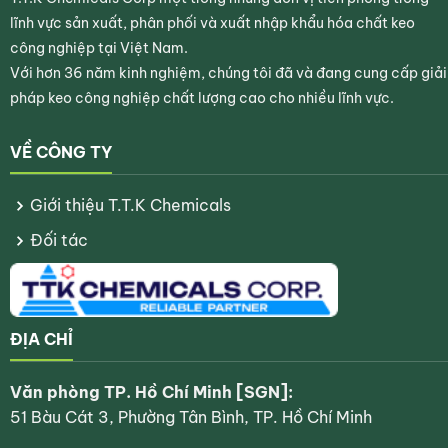
Sấy khô:
Sau khi phủ, sấy khô bằng khí nóng (hot
lĩnh vực sản xuất, phân phối và xuất nhập khẩu hóa chất keo
air) cho đến khi lớp màng khô hoàn toàn.
công nghiệp tại Việt Nam.
Cán bóng:
Tiến hành cán bằng trục nhiệt ở nhiệt độ
Với hơn 36 năm kinh nghiệm, chúng tôi đã và đang cung cấp giải
từ
85°C đến 90°C
. Lưu ý đảm bảo lớp màng phủ đã
pháp keo công nghiệp chất lượng cao cho nhiều lĩnh vực.
được sấy khô hoàn toàn trước khi đưa vào máy
cán.
VỀ CÔNG TY
Tekacoat AR-6688T
là lựa chọn tối ưu cho các nhà in
Giới thiệu T.T.K Chemicals
và nhà sản xuất bao bì cần lớp phủ bóng chất lượng
Đối tác
cao, ổn định và thân thiện với quy trình sản xuất. Sản
phẩm hiện được phân phối bởi
TTK Chemicals
– đơn
vị cung cấp keo nhũ tương và giải pháp phủ giấy hàng
đầu tại Việt Nam.
ĐỊA CHỈ
5/5 - (3 bình chọn)
Văn phòng TP. Hồ Chí Minh [SGN]:
51 Bàu Cát 3, Phường Tân Bình, TP. Hồ Chí Minh