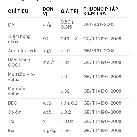
ĐƠN
PHƯƠNG PHÁP
CHỈ TIÊU
GIÁ TRỊ
VỊ
KIỂM TRA
0.80 ±
I/V
dl/g
GB17931-2003
0.015
Điểm nóng
°C
249 ± 2
GB/T 14190-2008
chảy
Acetaldehyde
µg/g
≤ 1.0
GB17931-2003
Hàm lượng
mol/t
≤ 35
GB/T 14190-2008
COOH
Màu sắc – b-
≤ 0
GB/T 14190-2008
value
Màu sắc – L-
≥ 82
GB/T 14190-2008
value
DEG
wt%
1.3 ± 0.2
GB/T 14190-2008
Độ ẩm
wt%
≤ 0.2
GB/T 14190-2008
Tro
%
≤ 0.05
GB/T 14190-2008
Bụi
mg/kg
≤ 50
GB/T 14190-2008