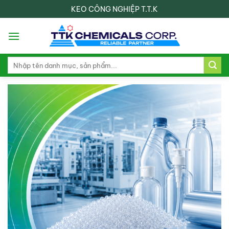
Skip
KEO CÔNG NGHIỆP T.T.K
to
content
Search
for: