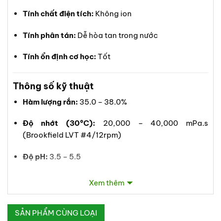
Tính chất điện tích:
Không ion
Tính phân tán:
Dễ hòa tan trong nước
Tính ổn định cơ học:
Tốt
Thông số kỹ thuật
Hàm lượng rắn:
35.0 – 38.0%
Độ nhớt (30°C):
20,000 – 40,000 mPa.s
(Brookfield LVT #4/12rpm)
Độ pH:
3.5 – 5.5
Tỷ trọng điển hình:
1.02 (ở dạng nhũ tương)
Xem thêm
Đặc tính nổi bật
SẢN PHẨM CÙNG LOẠI