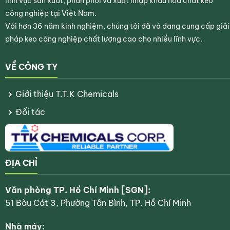
lĩnh vực sản xuất, phân phối và xuất nhập khẩu hóa chất keo
công nghiệp tại Việt Nam.
Với hơn 36 năm kinh nghiệm, chúng tôi đã và đang cung cấp giải
pháp keo công nghiệp chất lượng cao cho nhiều lĩnh vực.
VỀ CÔNG TY
Giới thiệu T.T.K Chemicals
Đối tác
ĐỊA CHỈ
Văn phòng TP. Hồ Chí Minh [SGN]:
51 Bàu Cát 3, Phường Tân Bình, TP. Hồ Chí Minh
Nhà máy: