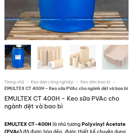
Trang chủ
»
Keo dán công nghiệp
»
Keo dán bao bì
»
EMULTEX CT 400H – Keo sữa PVAc cho ngành dệt và bao bì
EMULTEX CT 400H – Keo sữa PVAc cho
ngành dệt và bao bì
EMULTEX CT-400H
là nhũ tương
Polyvinyl Acetate
(PVAc)
đã được hóa dẻo, được thiết kế chuyên dụng