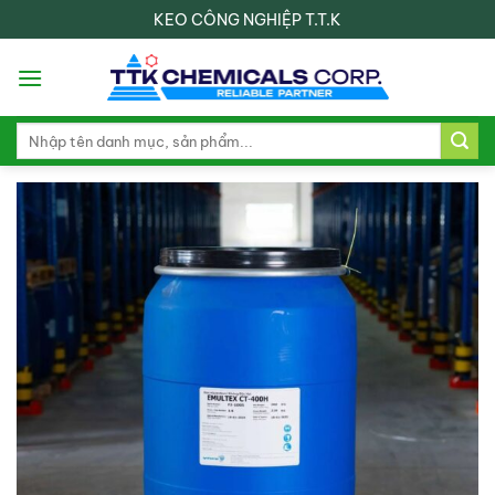
Skip
KEO CÔNG NGHIỆP T.T.K
to
content
Search
for: